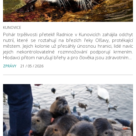
KUNOVICE
Pohár trpělivosti přetekl! Radnice v Kunovicích zahájila odchyt
nutrií, které se roztahují na březích řeky Olšavy, protékající
městem. Jejich kolonie už přesáhly únosnou hranici, lidé navíc
jejich nekontrolovatelné rozmnožování podporují krmením.
Hlodavci přitom narušují břehy a pro člověka jsou zdravotním…
ZPRÁVY
21 / 05 / 2026