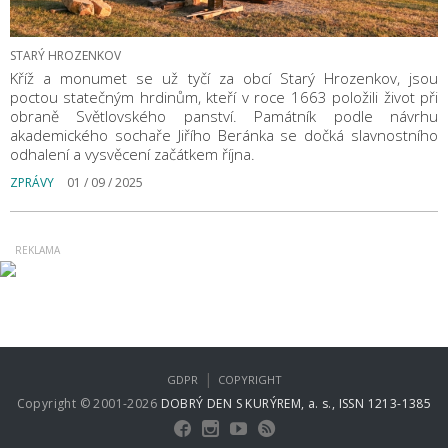
STARÝ HROZENKOV
Kříž a monumet se už tyčí za obcí Starý Hrozenkov, jsou
poctou statečným hrdinům, kteří v roce 1663 položili život při
obraně Světlovského panství. Památník podle návrhu
akademického sochaře Jiřího Beránka se dočká slavnostního
odhalení a vysvěcení začátkem října.
ZPRÁVY
01 / 09 / 2025
|
GDPR
COPYRIGHT
Copyright © 2001-2026
DOBRÝ DEN S KURÝREM, a. s., ISSN 1213-1385