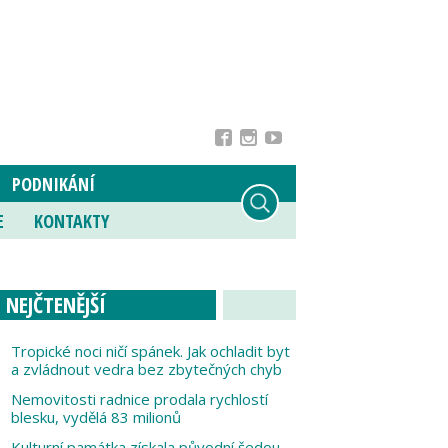
PODNIKÁNÍ
E
KONTAKTY
NEJČTENĚJŠÍ
Tropické noci ničí spánek. Jak ochladit byt
a zvládnout vedra bez zbytečných chyb
Nemovitosti radnice prodala rychlostí
blesku, vydělá 83 milionů
Kulturní památka získala původní šedou