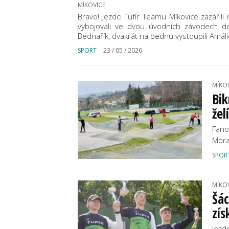
MÍKOVICE
Bravo! Jezdci Tufír Teamu Míkovice zazářil
vybojovali ve dvou úvodních závodech de
Bednařík, dvakrát na bednu vystoupili Amál
SPORT
23 / 05 / 2026
MÍKO
Bik
žel
Fano
Mora
SPOR
MÍKO
Šác
zís
Jezd