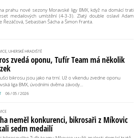
i na prahu nové sezony Moravské ligy BMX, když na domácí trati
set medailových umístění (4-3-3). Zlatý double oslavil Adam
ie Řezáčová, Sebastian Šácha a Šimon Franta.
VICE, UHERSKÉ HRADIŠTĚ
ros zvedá oponu, Tufír Team má několik
ízek
ušci bikrosu jsou jako na trní. Už o víkendu zvedne oponu
vská liga BMX, úvodními dvěma závody…
T
06 / 05 / 2026
VICE
ha neměl konkurenci, bikrosaři z Míkovic
kali sedm medailí
ci bikrosového Tufír teamu Míkovice využili znalosti domácí tratě