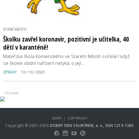
STARÉ MĚSTO
Školku zavřel koronavir, pozitivní je učitelka, 40
dětí v karanténě!
Mateřská škola Komenského ve Starém Městě osiřela! I když
se školek vládní nařízení netýká, o její…
ZPRÁVY
19 / 10 / 2020
|
GDPR
COPYRIGHT
Copyright © 2001-2026
DOBRÝ DEN S KURÝREM, a. s., ISSN 1213-1385