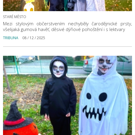
STARÉ MĚSTO
Mezi stylovým občerstvením nechyběly čarodějnické prsty,
všelijaká gumová havěť, děsivé dýňové pohoštění i s lektvary
TRIBUNA
08 / 12 / 2025