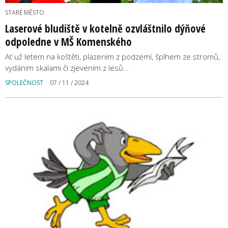
STARÉ MĚSTO
Laserové bludiště v kotelně ozvláštnilo dýňové
odpoledne v MŠ Komenského
Ať už letem na koštěti, plazením z podzemí, šplhem ze stromů,
vydáním skalami či zjevením z lesů…
SPOLEČNOST
07 / 11 / 2024