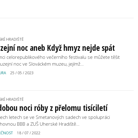
SKÉ HRADIŠTĚ
zejní noc aneb Když hmyz nejde spát
mci celorepublikového večerního festivalu se můžete těšit
uzejní noc ve Slováckém muzeu, jejímž…
URA
25 / 05 / 2023
SKÉ HRADIŠTĚ
obou noci róby z přelomu tisíciletí
řech letech se ve Smetanových sadech ve spolupráci
ihovnou BBB a ZUŠ Uherské Hradiště…
EČNOST
18 / 07 / 2022