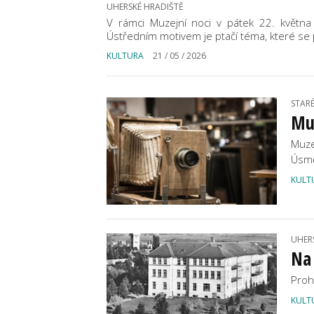
UHERSKÉ HRADIŠTĚ
V rámci Muzejní noci v pátek 22. května
Ústředním motivem je ptačí téma, které se p
KULTURA
21 / 05 / 2026
STAR
Muz
Muze
Úsmě
KULT
UHER
Na
Proh
KULT