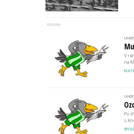
UHER
Mu
V rá
na M
KULT
UHER
Ozd
Po t
s Kn
SPOL