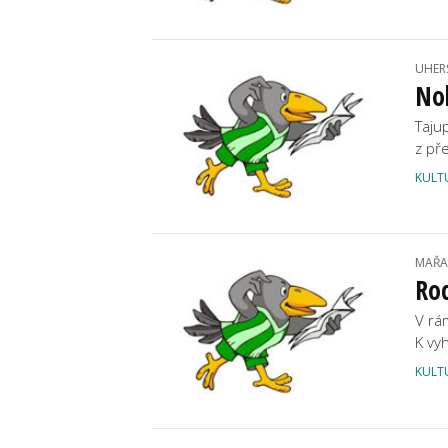
UHER
Nob
Taju
z př
KULT
MAŘA
Ro
V rám
K vy
KULT