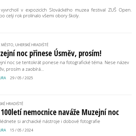
 vyvrcholí v expozicích Slováckého muzea festival ZUŠ Open.
o celý rok prolínalo všemi obory školy.
É MĚSTO, UHERSKÉ HRADIŠTĚ
ejní noc přinese Úsměv, prosím!
jní noc se tentokrát ponese na fotografické téma. Nese název
v, prosím a zaobírá…
URA
29 / 05 / 2025
SKÉ HRADIŠTĚ
 100letí nemocnice naváže Muzejní noc
lédnete si archaické nástroje i dobové fotografie
URA
15 / 05 / 2024