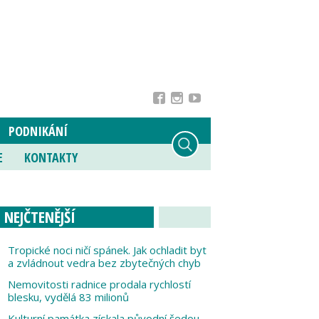
PODNIKÁNÍ
E
KONTAKTY
NEJČTENĚJŠÍ
Tropické noci ničí spánek. Jak ochladit byt
a zvládnout vedra bez zbytečných chyb
Nemovitosti radnice prodala rychlostí
blesku, vydělá 83 milionů
Kulturní památka získala původní šedou