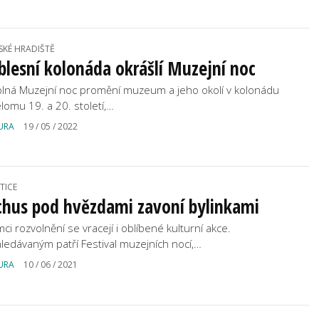
SKÉ HRADIŠTĚ
lesní kolonáda okrášlí Muzejní noc
plná Muzejní noc promění muzeum a jeho okolí v kolonádu
elomu 19. a 20. století,…
URA
19 / 05 / 2022
TICE
chus pod hvězdami zavoní bylinkami
ci rozvolnění se vracejí i oblíbené kulturní akce.
hledávaným patří Festival muzejních nocí,…
URA
10 / 06 / 2021