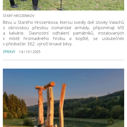
STARÝ HROZENKOV
Bitvu u Starého Hrozenkova, kterou svedly dvě stovky Valachů
s obrovskou přesilou osmanské armády, připomínají kříž
a kalvárie. Slavnostní odhalení památníků, instalovaných
v místě hromadného hrobu a bojiště, se uskutečnilo
v předvečer 362. výročí krvavé bitvy.
ZPRÁVY
14 / 10 / 2025