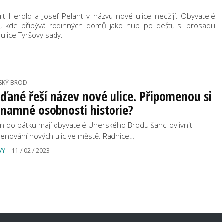
 Herold a Josef Pelant v názvu nové ulice neožijí. Obyvatelé
 kde přibývá rodinných domů jako hub po dešti, si prosadili
ulice Tyršovy sady.
SKÝ BROD
ďané řeší název nové ulice. Připomenou si
namné osobnosti historie?
en do pátku mají obyvatelé Uherského Brodu šanci ovlivnit
enování nových ulic ve městě. Radnice…
VY
11 / 02 / 2023