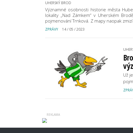
UHERSKÝ BROD
Významné osobnosti historie města Hubert
lokality „Nad Zámkem“ v Uherském Brodě,
pojmenování Trnková. Z mapy naopak zmizí 
ZPRÁVY
14 / 05 / 2023
UHER
Bro
výz
Už j
pojm
ZPRÁ