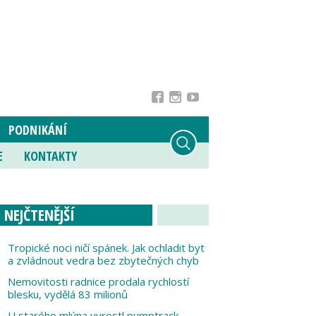
PODNIKÁNÍ
E
KONTAKTY
NEJČTENĚJŠÍ
Tropické noci ničí spánek. Jak ochladit byt
a zvládnout vedra bez zbytečných chyb
Nemovitosti radnice prodala rychlostí
blesku, vydělá 83 milionů
U starého mlýna vyrostl pumptrack,