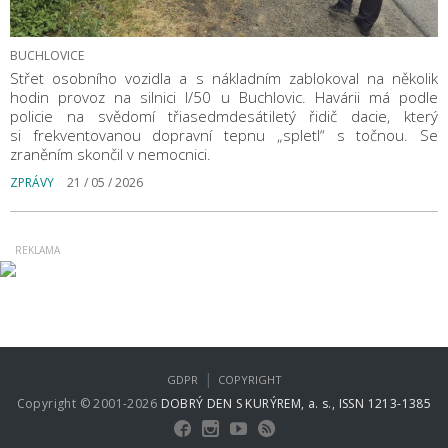
BUCHLOVICE
Střet osobního vozidla a s nákladním zablokoval na několik
hodin provoz na silnici I/50 u Buchlovic. Havárii má podle
policie na svědomí třiasedmdesátiletý řidič dacie, který
si frekventovanou dopravní tepnu „spletl“ s točnou. Se
zraněním skončil v nemocnici.
ZPRÁVY
21 / 05 / 2026
|
GDPR
COPYRIGHT
Copyright © 2001-2026
DOBRÝ DEN S KURÝREM, a. s., ISSN 1213-1385