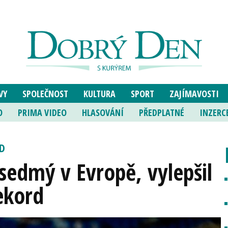
VY
SPOLEČNOST
KULTURA
SPORT
ZAJÍMAVOSTI
O
PRIMA VIDEO
HLASOVÁNÍ
PŘEDPLATNÉ
INZERC
D
sedmý v Evropě, vylepšil
ekord