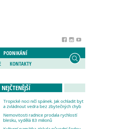
PODNIKÁNÍ
E
KONTAKTY
NEJČTENĚJŠÍ
Tropické noci ničí spánek. Jak ochladit byt
a zvládnout vedra bez zbytečných chyb
Nemovitosti radnice prodala rychlostí
blesku, vydělá 83 milionů
Kulturní památka získala původní šedou