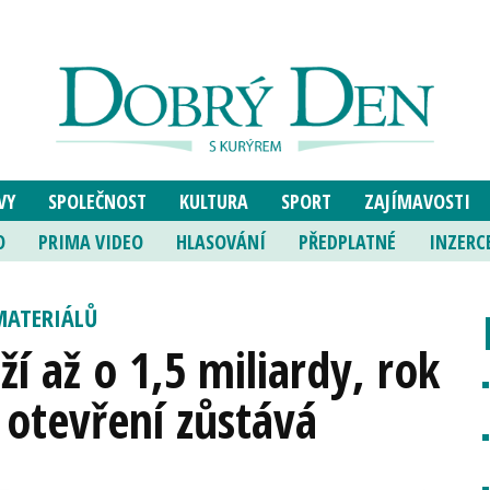
VY
SPOLEČNOST
KULTURA
SPORT
ZAJÍMAVOSTI
O
PRIMA VIDEO
HLASOVÁNÍ
PŘEDPLATNÉ
INZERC
MATERIÁLŮ
ží až o 1,5 miliardy, rok
 otevření zůstává