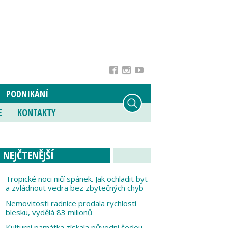
PODNIKÁNÍ
E
KONTAKTY
NEJČTENĚJŠÍ
Tropické noci ničí spánek. Jak ochladit byt
a zvládnout vedra bez zbytečných chyb
Nemovitosti radnice prodala rychlostí
blesku, vydělá 83 milionů
Kulturní památka získala původní šedou