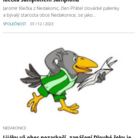
Jaromír Klečka z Nedakonic, člen Přátel slovácké pálenky
a bývalý starosta obce Nedakonice, se jako…
SPOLEČNOST
07 / 12 / 2023
NEDAKONICE
Lijáky už obec nezaskočí, zanášení Dlouhé řeky je