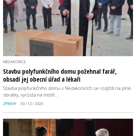
NEDAKONICE
Stavbu polyfunkčního domu požehnal farář,
obsadí jej obecní úřad a lékaři
Stavba polyfunkčního domu v Nedakonicích se rozjíždí na plné
obrátky, vyrůstá na místě…
ZPRÁVY
30 / 12 / 2025