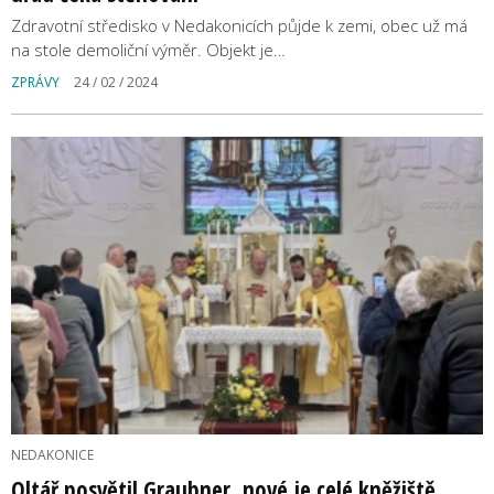
Zdravotní středisko v Nedakonicích půjde k zemi, obec už má
na stole demoliční výměr. Objekt je…
ZPRÁVY
24 / 02 / 2024
NEDAKONICE
Oltář posvětil Graubner, nové je celé kněžiště