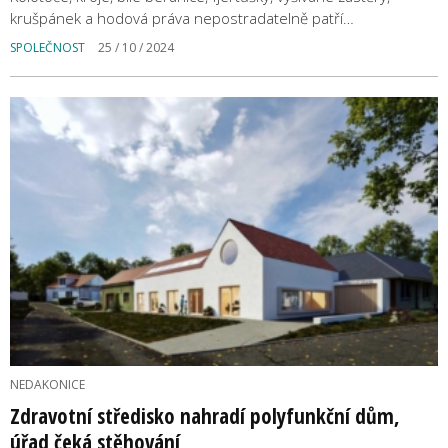
krušpánek a hodová práva nepostradatelně patří…
SPOLEČNOST
25 / 10 / 2024
NEDAKONICE
Zdravotní středisko nahradí polyfunkční dům,
úřad čeká stěhování