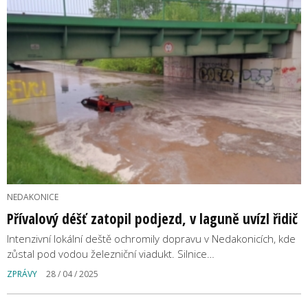
NEDAKONICE
Přívalový déšť zatopil podjezd, v laguně uvízl řidič
Intenzivní lokální deště ochromily dopravu v Nedakonicích, kde
zůstal pod vodou železniční viadukt. Silnice…
ZPRÁVY
28 / 04 / 2025