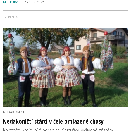
KULTURA
17 / 01 / 2025
NEDAKONICE
Nedakoničtí stárci v čele omlazené chasy
Kolotoče, kroje, bílé beranice, fjertůšky, vyšívané zástěry,