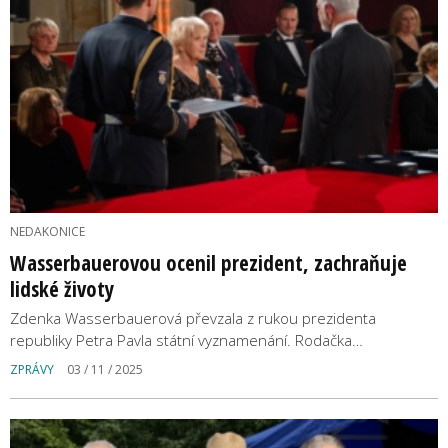
NEDAKONICE
Wasserbauerovou ocenil prezident, zachraňuje
lidské životy
Zdenka Wasserbauerová převzala z rukou prezidenta
republiky Petra Pavla státní vyznamenání. Rodačka…
ZPRÁVY
03 / 11 / 2025