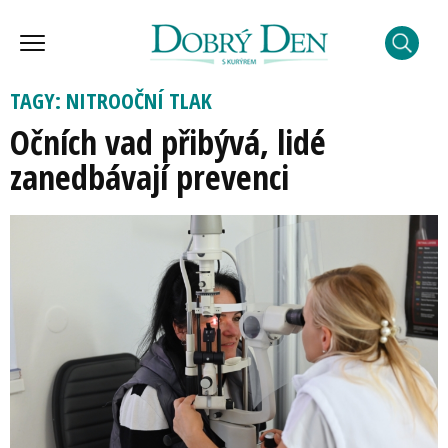
TAGY: NITROOČNÍ TLAK
Očních vad přibývá, lidé
zanedbávají prevenci