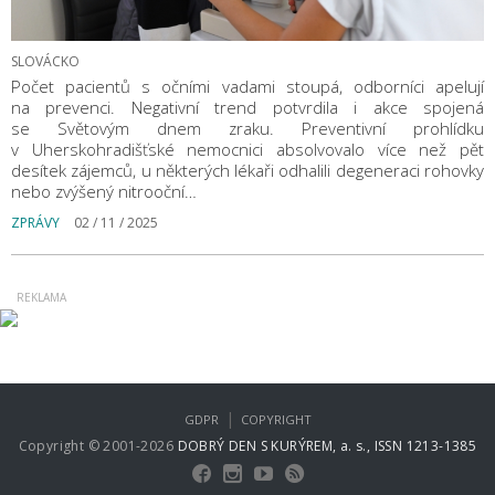
SLOVÁCKO
Počet pacientů s očními vadami stoupá, odborníci apelují
na prevenci. Negativní trend potvrdila i akce spojená
se Světovým dnem zraku. Preventivní prohlídku
v Uherskohradišťské nemocnici absolvovalo více než pět
desítek zájemců, u některých lékaři odhalili degeneraci rohovky
nebo zvýšený nitrooční…
ZPRÁVY
02 / 11 / 2025
|
GDPR
COPYRIGHT
Copyright © 2001-2026
DOBRÝ DEN S KURÝREM, a. s., ISSN 1213-1385