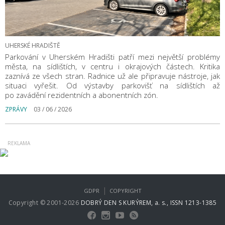
UHERSKÉ HRADIŠTĚ
Parkování v Uherském Hradišti patří mezi největší problémy
města, na sídlištích, v centru i okrajových částech. Kritika
zaznívá ze všech stran. Radnice už ale připravuje nástroje, jak
situaci vyřešit. Od výstavby parkovišť na sídlištích až
po zavádění rezidentních a abonentních zón.
ZPRÁVY
03 / 06 / 2026
|
GDPR
COPYRIGHT
Copyright © 2001-2026
DOBRÝ DEN S KURÝREM, a. s., ISSN 1213-1385