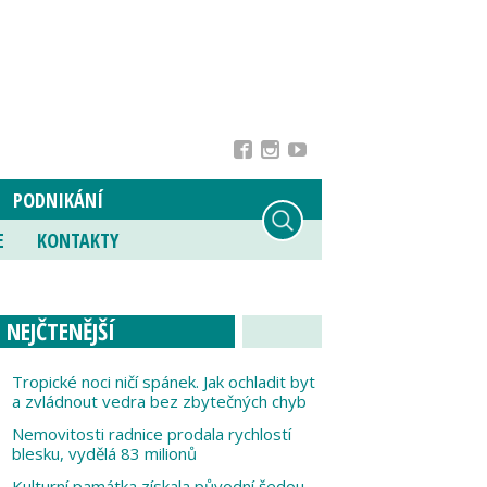
PODNIKÁNÍ
E
KONTAKTY
NEJČTENĚJŠÍ
Tropické noci ničí spánek. Jak ochladit byt
a zvládnout vedra bez zbytečných chyb
Nemovitosti radnice prodala rychlostí
blesku, vydělá 83 milionů
Kulturní památka získala původní šedou