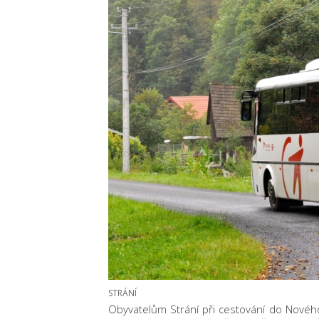
STRÁNÍ
Obyvatelům Strání při cestování do Novéh