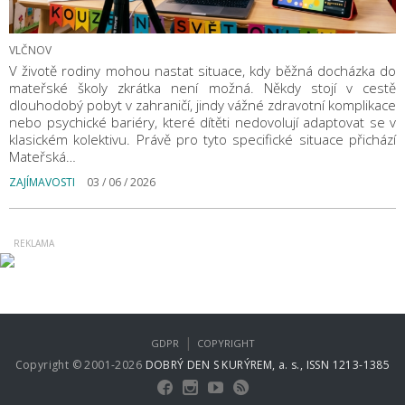
VLČNOV
V životě rodiny mohou nastat situace, kdy běžná docházka do
mateřské školy zkrátka není možná. Někdy stojí v cestě
dlouhodobý pobyt v zahraničí, jindy vážné zdravotní komplikace
nebo psychické bariéry, které dítěti nedovolují adaptovat se v
klasickém kolektivu. Právě pro tyto specifické situace přichází
Mateřská…
ZAJÍMAVOSTI
03 / 06 / 2026
|
GDPR
COPYRIGHT
Copyright © 2001-2026
DOBRÝ DEN S KURÝREM, a. s., ISSN 1213-1385