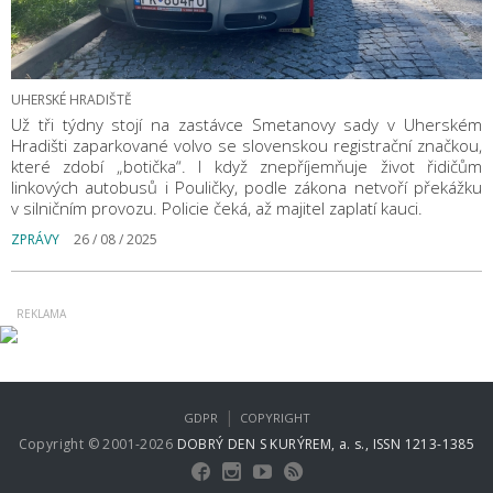
UHERSKÉ HRADIŠTĚ
Už tři týdny stojí na zastávce Smetanovy sady v Uherském
Hradišti zaparkované volvo se slovenskou registrační značkou,
které zdobí „botička“. I když znepříjemňuje život řidičům
linkových autobusů i Pouličky, podle zákona netvoří překážku
v silničním provozu. Policie čeká, až majitel zaplatí kauci.
ZPRÁVY
26 / 08 / 2025
|
GDPR
COPYRIGHT
Copyright © 2001-2026
DOBRÝ DEN S KURÝREM, a. s., ISSN 1213-1385