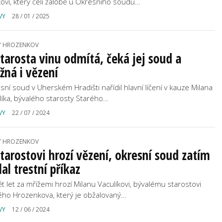
kovi, který čelí žalobě u Okresního soudu…
VY
28 / 01 / 2025
Ý HROZENKOV
tarosta vinu odmítá, čeká jej soud a
ná i vězení
sní soud v Uherském Hradišti nařídil hlavní líčení v kauze Milana
líka, bývalého starosty Starého…
VY
22 / 07 / 2024
Ý HROZENKOV
tarostovi hrozí vězení, okresní soud zatím
al trestní příkaz
ět let za mřížemi hrozí Milanu Vaculíkovi, bývalému starostovi
ého Hrozenkova, který je obžalovaný…
VY
12 / 06 / 2024