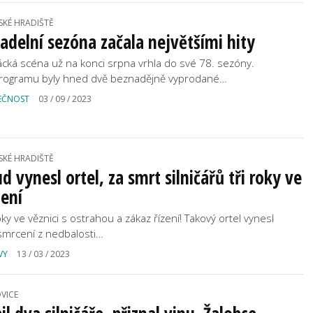
SKÉ HRADIŠTĚ
adelní sezóna začala největšími hity
ácká scéna už na konci srpna vrhla do své 78. sezóny.
rogramu byly hned dvě beznadějně vyprodané…
EČNOST
03 / 09 / 2023
SKÉ HRADIŠTĚ
d vynesl ortel, za smrt silničářů tři roky ve
ení
oky ve věznici s ostrahou a zákaz řízení! Takový ortel vynesl
smrcení z nedbalosti…
VY
13 / 03 / 2023
VICE