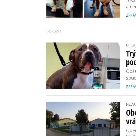
amer
ZPRÁ
UHER
Trý
pod
Obža
soud
ZPRÁ
NEDA
Obe
vrá
Obec