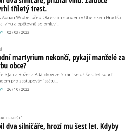
il dva silničáře, přiznal vinu. Žalobce
rhl tříletý trest.
k Adrian Wróbel před Okresním soudem v Uherském Hradišti
nal vinu a opětovně se omluvil…
VY
02 / 03 / 2023
NÍ
dní martyrium nekončí, pykají manželé za
ybu obce?
elé Jan a Božena Adámkovi ze Strání se už šest let soudí
adem pro zastupování státu…
VY
26 / 10 / 2022
SKÉ HRADIŠTĚ
il dva silničáře, hrozí mu šest let. Kdyby