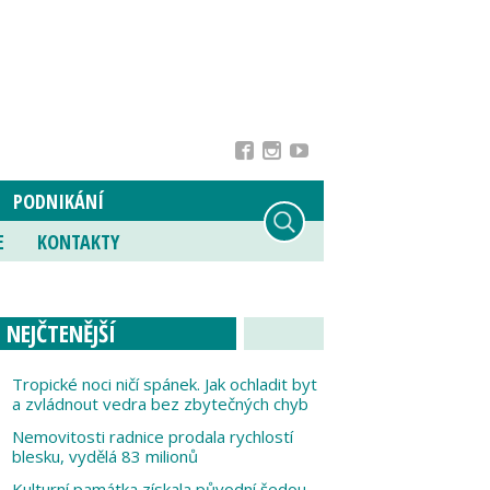
PODNIKÁNÍ
E
KONTAKTY
NEJČTENĚJŠÍ
Tropické noci ničí spánek. Jak ochladit byt
a zvládnout vedra bez zbytečných chyb
Nemovitosti radnice prodala rychlostí
blesku, vydělá 83 milionů
Kulturní památka získala původní šedou