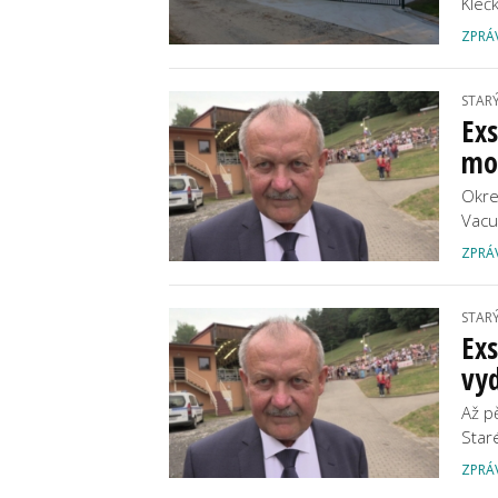
Kleč
ZPRÁ
STAR
Exs
mož
Okre
Vacu
ZPRÁ
STAR
Exs
vyd
Až p
Star
ZPRÁ