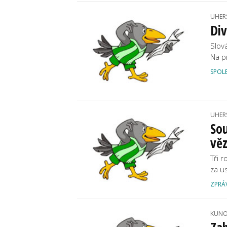
UHER
Div
Slov
Na p
SPOL
UHER
Sou
věz
Tři r
za u
ZPRÁ
KUNO