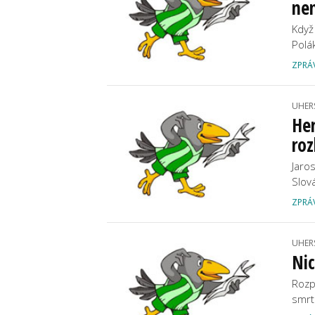
nem
Když 
Polá
ZPRÁ
UHER
He
roz
Jaro
Slov
ZPRÁ
UHER
Nic
Rozp
smrt