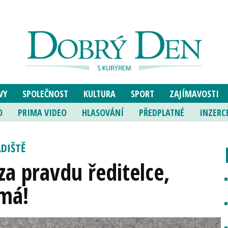
VY
SPOLEČNOST
KULTURA
SPORT
ZAJÍMAVOSTI
O
PRIMA VIDEO
HLASOVÁNÍ
PŘEDPLATNÉ
INZERC
ADIŠTĚ
za pravdu ředitelce,
emá!