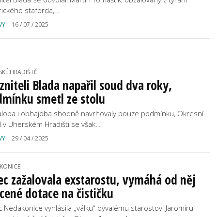
ického staforda,…
VY
16 / 07 / 2025
SKÉ HRADIŠTĚ
zniteli Blada napařil soud dva roky,
mínku smetl ze stolu
loba i obhajoba shodně navrhovaly pouze podmínku, Okresní
 v Uherském Hradišti se však…
VY
29 / 04 / 2025
KONICE
c zažalovala exstarostu, vymáhá od něj
cené dotace na čističku
 Nedakonice vyhlásila „válku“ bývalému starostovi Jaromíru