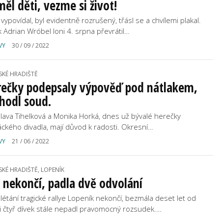
ěl děti, vezme si život!
vypovídal, byl evidentně rozrušený, třásl se a chvílemi plakal.
k Adrian Wróbel loni 4. srpna převrátil…
VY
30 / 09 / 2022
SKÉ HRADIŠTĚ
rečky podepsaly výpověď pod nátlakem,
hodl soud.
slava Tihelková a Monika Horká, dnes už bývalé herečky
áckého divadla, mají důvod k radosti. Okresní…
VY
21 / 06 / 2022
SKÉ HRADIŠTĚ, LOPENÍK
 nekončí, padla dvě odvolání
létání tragické rallye Lopeník nekončí, bezmála deset let od
i čtyř dívek stále nepadl pravomocný rozsudek.…