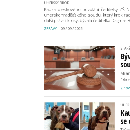
UHERSKÝ BROD
Kauza bleskového odvolání ředitelky ZŠ Na 
uherskohradišťského soudu, který krok radní
další právní kroky, bývalá ředitelka Dagmar 
ZPRÁVY
09 / 09 / 2025
STAR
Býv
so
Mila
Okre
ZPRÁ
UHER
Kau
se 
Trýz