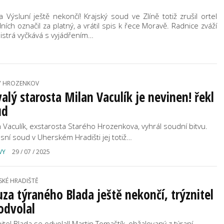
Výsluní ještě nekončí! Krajský soud ve Zlíně totiž zrušil ortel
ch označil za platný, a vrátil spis k řece Moravě. Radnice zváží
Bistrá vyčkává s vyjádřením…
Ý HROZENKOV
alý starosta Milan Vaculík je nevinen! řekl
ud
n Vaculík, exstarosta Starého Hrozenkova, vyhrál soudní bitvu.
sní soud v Uherském Hradišti jej totiž…
VY
29 / 07 / 2025
SKÉ HRADIŠTĚ
za týraného Blada ještě nekončí, trýznitel
odvolal
nitel Blada se odvolal! Martin Tomaštík, obžalovaný z týraní