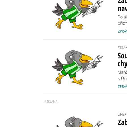
Zab
nav
Polá
přiz
ZPRÁ
STRÁ
Sou
ch
Manž
s Úř
ZPRÁ
UHER
Zab