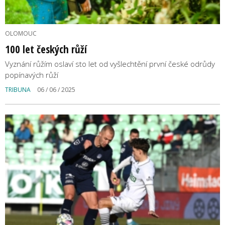
OLOMOUC
100 let českých růží
Vyznání růžím oslaví sto let od vyšlechtění první české odrůdy
popínavých růží
TRIBUNA
06 / 06 / 2025