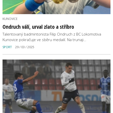
KUNOVICE
Ondruch válí, urval zlato a stříbro
Talentovaný badmintonista Filip Ondruch z BC Lokomotiva
Kunovice pokračuje ve sběru medailí. Na trunaji…
SPORT
29 / 03 / 2025