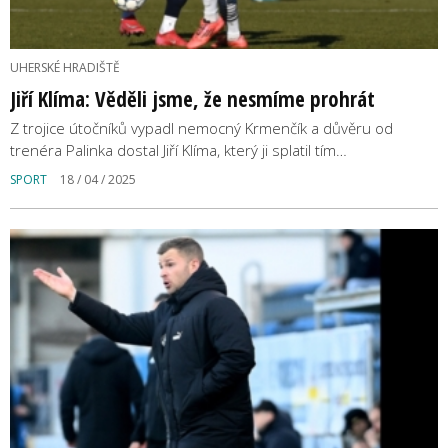
UHERSKÉ HRADIŠTĚ
Jiří Klíma: Věděli jsme, že nesmíme prohrát
Z trojice útočníků vypadl nemocný Krmenčík a důvěru od
trenéra Palinka dostal Jiří Klíma, který ji splatil tím…
SPORT
18 / 04 / 2025