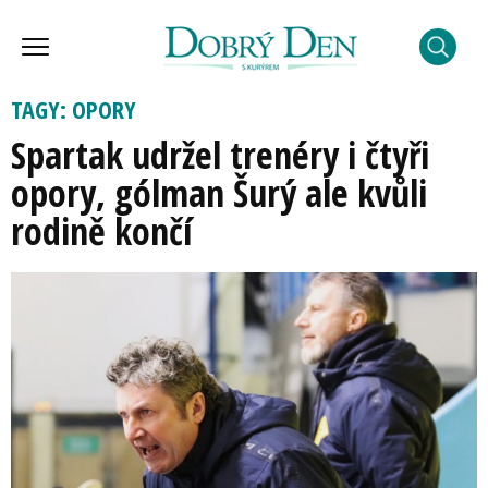
TAGY: OPORY
Spartak udržel trenéry i čtyři
opory, gólman Šurý ale kvůli
rodině končí