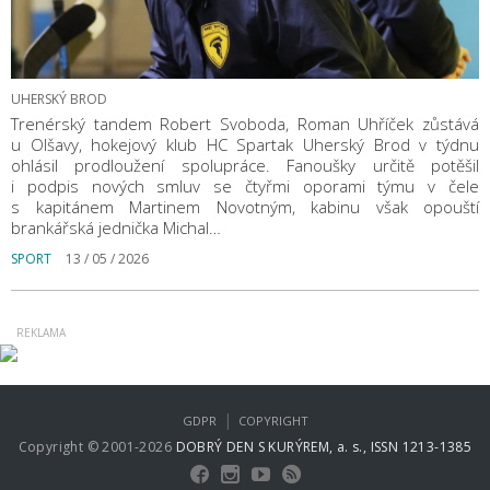
UHERSKÝ BROD
Trenérský tandem Robert Svoboda, Roman Uhříček zůstává
u Olšavy, hokejový klub HC Spartak Uherský Brod v týdnu
ohlásil prodloužení spolupráce. Fanoušky určitě potěšil
i podpis nových smluv se čtyřmi oporami týmu v čele
s kapitánem Martinem Novotným, kabinu však opouští
brankářská jednička Michal…
SPORT
13 / 05 / 2026
|
GDPR
COPYRIGHT
Copyright © 2001-2026
DOBRÝ DEN S KURÝREM, a. s., ISSN 1213-1385