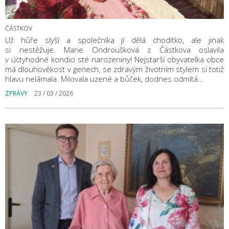
ČÁSTKOV
Už hůře slyší a společníka jí dělá chodítko, ale jinak
si nestěžuje. Marie Ondroušková z Částkova oslavila
v úctyhodné kondici sté narozeniny! Nejstarší obyvatelka obce
má dlouhověkost v genech, se zdravým životním stylem si totiž
hlavu nelámala. Milovala uzené a bůček, dodnes odmítá…
ZPRÁVY
23 / 03 / 2026