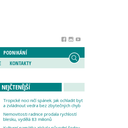
PODNIKÁNÍ
E
KONTAKTY
NEJČTENĚJŠÍ
Tropické noci ničí spánek. Jak ochladit byt
a zvládnout vedra bez zbytečných chyb
Nemovitosti radnice prodala rychlostí
blesku, vydělá 83 milionů
Kulturní památka získala původní šedou