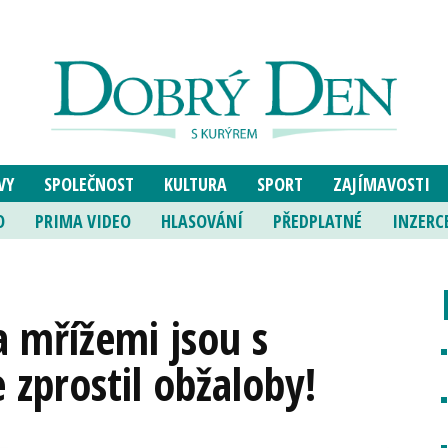
VY
SPOLEČNOST
KULTURA
SPORT
ZAJÍMAVOSTI
O
PRIMA VIDEO
HLASOVÁNÍ
PŘEDPLATNÉ
INZERC
a mřížemi jsou s
 zprostil obžaloby!