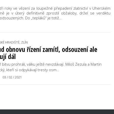
li tři roky ve vězení za loupežné přepadení zlatnictví v Uherském
íně je v úterý definitivně zprostil obžaloby, držel se verdiktu
odsouzených. Do „tepláků“ je totiž…
KÉ HRADIŠTĚ, ZLÍN
d obnovu řízení zamítl, odsouzení ale
ují dál
ž bitvu prohráli, válku ještě nevzdávají. Miloš Zezula a Martin
cký, kteří si odpykávají tresty osm…
03 / 02 / 2021