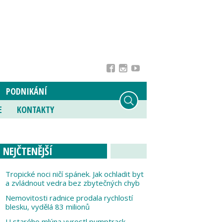
PODNIKÁNÍ
E
KONTAKTY
NEJČTENĚJŠÍ
Tropické noci ničí spánek. Jak ochladit byt
a zvládnout vedra bez zbytečných chyb
Nemovitosti radnice prodala rychlostí
blesku, vydělá 83 milionů
U starého mlýna vyrostl pumptrack,