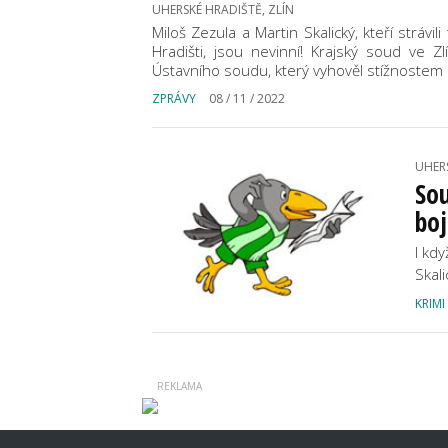
UHERSKÉ HRADIŠTĚ, ZLÍN
Miloš Zezula a Martin Skalický, kteří strávi
Hradišti, jsou nevinní! Krajský soud ve Zl
Ústavního soudu, který vyhověl stížnostem 
ZPRÁVY
08 / 11 / 2022
UHERS
Sou
boj
I kdy
Skali
KRIMI