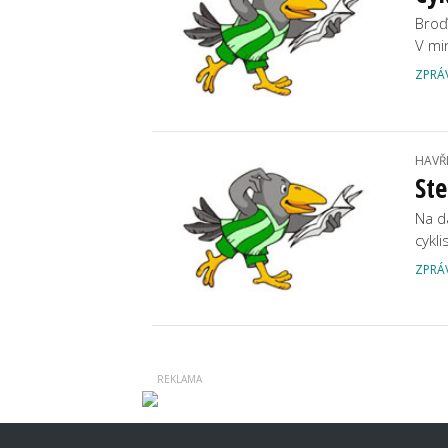
Broďa
V mi
ZPRÁ
HAVŘ
Ste
Na d
cykl
ZPRÁ