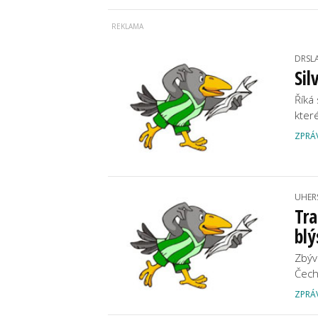
DRSL
Sil
Říká
kter
ZPRÁ
UHER
Tra
blý
Zbýv
Čech
ZPRÁ