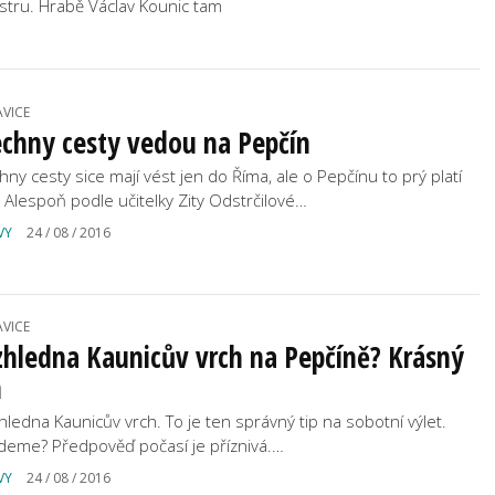
astru. Hrabě Václav Kounic tam
AVICE
chny cesty vedou na Pepčín
hny cesty sice mají vést jen do Říma, ale o Pepčínu to prý platí
. Alespoň podle učitelky Zity Odstrčilové…
VY
24 / 08 / 2016
AVICE
hledna Kaunicův vrch na Pepčíně? Krásný
n
hledna Kaunicův vrch. To je ten správný tip na sobotní výlet.
deme? Předpověď počasí je příznivá.…
VY
24 / 08 / 2016