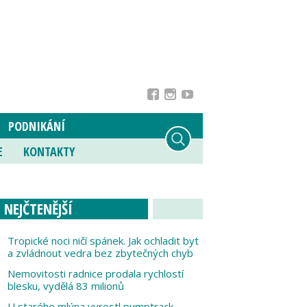
PODNIKÁNÍ
E
KONTAKTY
NEJČTENĚJŠÍ
Tropické noci ničí spánek. Jak ochladit byt
a zvládnout vedra bez zbytečných chyb
Nemovitosti radnice prodala rychlostí
blesku, vydělá 83 milionů
U starého mlýna vyrostl pumptrack,