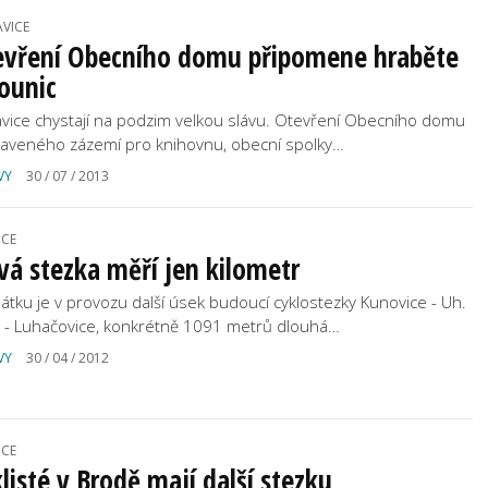
AVICE
evření Obecního domu připomene hraběte
ounic
avice chystají na podzim velkou slávu. Otevření Obecního domu
raveného zázemí pro knihovnu, obecní spolky…
VY
30 / 07 / 2013
ICE
á stezka měří jen kilometr
átku je v provozu další úsek budoucí cyklostezky Kunovice - Uh.
 - Luhačovice, konkrétně 1091 metrů dlouhá…
VY
30 / 04 / 2012
ICE
listé v Brodě mají další stezku