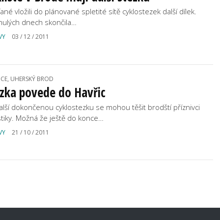
né vložili do plánované spletité sítě cyklostezek další dílek.
nulých dnech skončila…
VY
03 / 12 / 2011
ICE, UHERSKÝ BROD
zka povede do Havřic
alší dokončenou cyklostezku se mohou těšit brodští příznivci
istiky. Možná že ještě do konce…
VY
21 / 10 / 2011