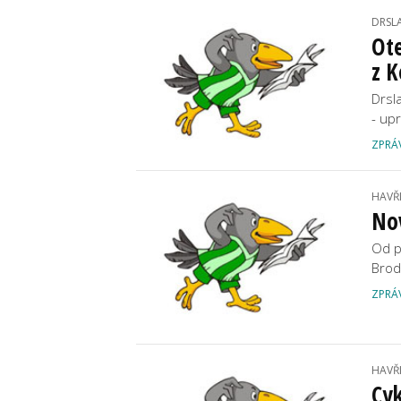
DRSL
Ot
z K
Drsl
- up
ZPRÁ
HAVŘ
Nov
Od p
Brod
ZPRÁ
HAVŘ
Cyk