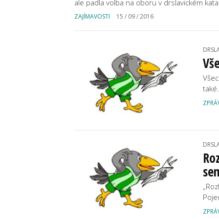
ale padla volba na oboru v drslavickém kat
ZAJÍMAVOSTI
15 / 09 / 2016
DRSL
Vše
Všec
také
ZPRÁ
DRSL
Roz
se
„Roz
Poje
ZPRÁ