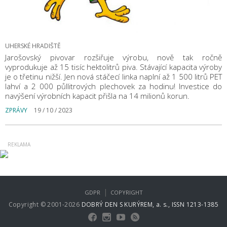
UHERSKÉ HRADIŠTĚ
Jarošovský pivovar rozšiřuje výrobu, nově tak ročně
vyprodukuje až 15 tisíc hektolitrů piva. Stávající kapacita výroby
je o třetinu nižší. Jen nová stáčecí linka naplní až 1 500 litrů PET
lahví a 2 000 půllitrových plechovek za hodinu! Investice do
navýšení výrobních kapacit přišla na 14 milionů korun.
ZPRÁVY
19 / 10 / 2023
|
GDPR
COPYRIGHT
Copyright © 2001-2026
DOBRÝ DEN S KURÝREM, a. s., ISSN 1213-1385