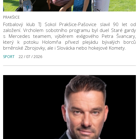
PRAKŠICE
Fotbalový klub TJ Sokol Prakšice-Pašovice slavil 90 let od
založení. Vrcholem sobotního programu byl duel Staré gardy
s Mercedes teamem, výběrem exligového Petra Švancary,
který k potoku Holomňa přivezl plejádu bývalých borců
brněnské Zbrojovky, ale i Slovácka nebo hokejové Komety.
SPORT
22 / 07 / 2026