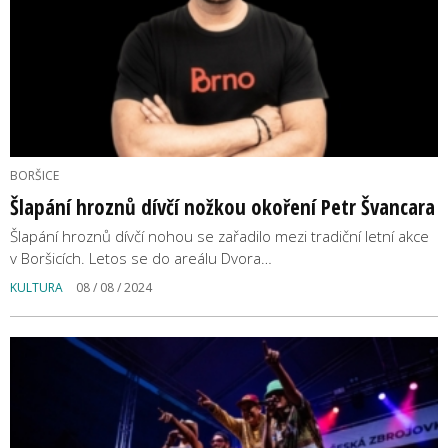
BORŠICE
Šlapání hroznů dívčí nožkou okoření Petr Švancara
Šlapání hroznů dívčí nohou se zařadilo mezi tradiční letní akce
v Boršicích. Letos se do areálu Dvora…
KULTURA
08 / 08 / 2024