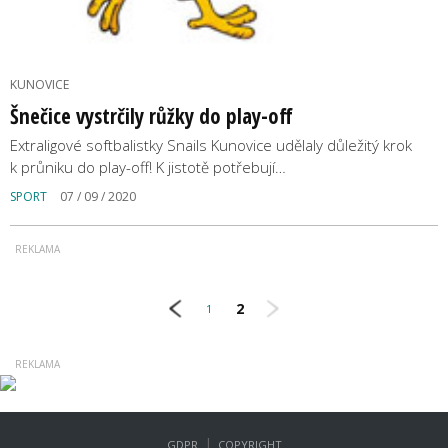
KUNOVICE
Šnečice vystrčily růžky do play-off
Extraligové softbalistky Snails Kunovice udělaly důležitý krok
k průniku do play-off! K jistotě potřebují…
SPORT
07 / 09 / 2020
2
1
|
GDPR
COPYRIGHT