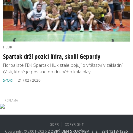
HLUK
Spartak drží pozici lídra, skolil Gepardy
Florbalisté FBK Spartak Hluk stále bojují o vítězství v základní
části, které je posune do druhého kola play…
SPORT
21 / 02 / 2026
|
GDPR
COPYRIGHT
Copyright © 2001-2026
DOBRÝ DEN S KURÝREM, a. s., ISSN 1213-1385