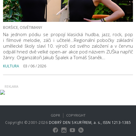
BORŠICE, OSVĚTIMANY
Na jednom pódiu se propojí klasická hudba, jazz, rock, pop
i filmové melodie, záči i učitelé…Regionální pobočky základní
umělecké školy slaví 10. výročí od svého založení a v červnu
odpálí hned dvě velké open-air akce pod názvem ZUŠka napříč
žánry. Organizátoři Jakub Špalek a Tomáš Staněk…
KULTURA
03 / 06 / 2026
|
GDPR
COPYRIGHT
Copyright © 2001-2026
DOBRÝ DEN S KURÝREM, a. s., ISSN 1213-1385