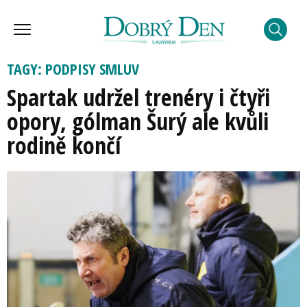
TAGY: PODPISY SMLUV
Spartak udržel trenéry i čtyři
opory, gólman Šurý ale kvůli
rodině končí