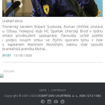
UHERSKÝ BROD
Trenérský tandem Robert Svoboda, Roman Uhříček zůstává
u Olšavy, hokejový klub HC Spartak Uherský Brod v týdnu
ohlásil prodloužení spolupráce. Fanoušky určitě potěšil
i podpis nových smluv se čtyřmi oporami týmu v čele
s kapitánem Martinem Novotným, kabinu však opouští
brankářská jednička Michal…
SPORT
13 / 05 / 2026
|
GDPR
COPYRIGHT
Copyright © 2001-2026
DOBRÝ DEN S KURÝREM, a. s., ISSN 1213-1385