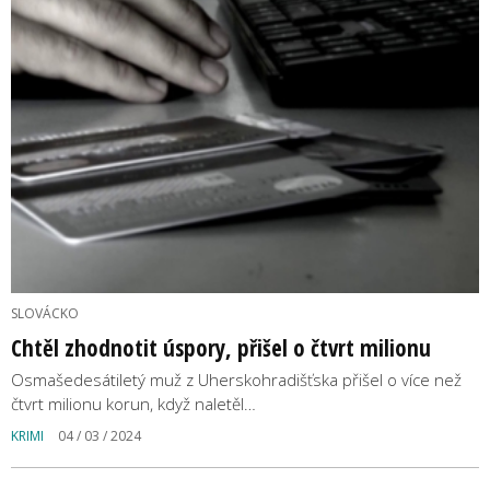
SLOVÁCKO
Chtěl zhodnotit úspory, přišel o čtvrt milionu
Osmašedesátiletý muž z Uherskohradišťska přišel o více než
čtvrt milionu korun, když naletěl…
KRIMI
04 / 03 / 2024