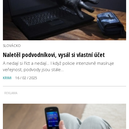
SLOVÁCKO
Naletěl podvodníkovi, vysál si vlastní účet
A nedají si říct a nedají… I když policie intenzivně masíruje
veřejnost, podvody jsou stále…
KRIMI
16 / 02 / 2025