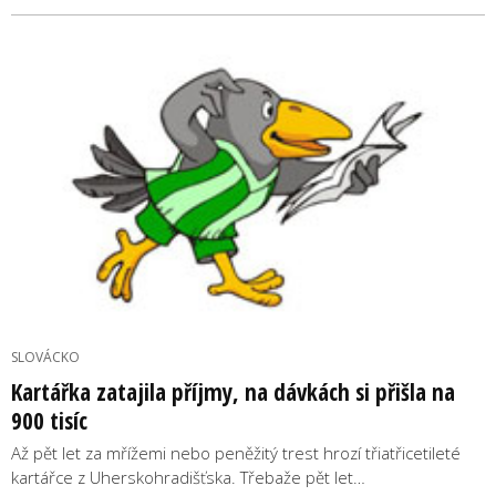
SLOVÁCKO
Kartářka zatajila příjmy, na dávkách si přišla na
900 tisíc
Až pět let za mřížemi nebo peněžitý trest hrozí třiatřicetileté
kartářce z Uherskohradišťska. Třebaže pět let…