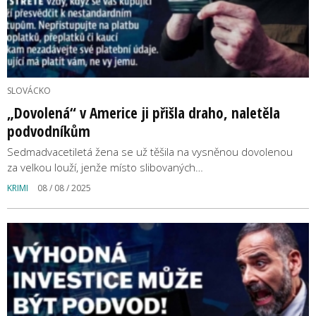
SLOVÁCKO
„Dovolená“ v Americe ji přišla draho, naletěla
podvodníkům
Sedmadvacetiletá žena se už těšila na vysněnou dovolenou
za velkou louží, jenže místo slibovaných…
KRIMI
08 / 08 / 2025