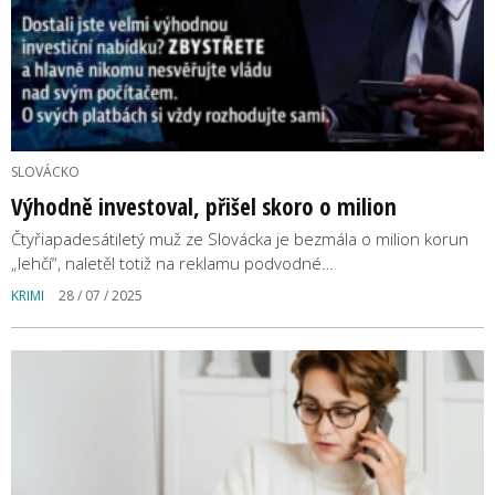
SLOVÁCKO
Výhodně investoval, přišel skoro o milion
Čtyřiapadesátiletý muž ze Slovácka je bezmála o milion korun
„lehčí“, naletěl totiž na reklamu podvodné…
KRIMI
28 / 07 / 2025