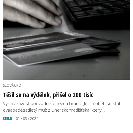
SLOVÁCKO
Těšil se na výdělek, přišel o 200 tisíc
Vynalézavost podvodníků nezná hranic. Jejich obětí se stal
dvaapadesátiletý muž z Uherskohradišťska, který…
KRIMI
01 / 03 / 2024