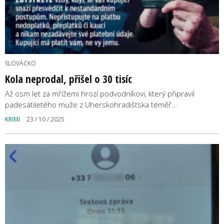
SLOVÁCKO
Kola neprodal, přišel o 30 tisíc
Až osm let za mřížemi hrozí podvodníkovi, který připravil
padesátiletého muže z Uherskohradišťska téměř…
KRIMI
23 / 10 / 2025