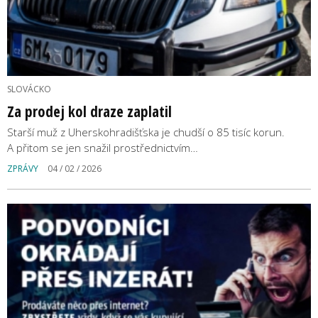
SLOVÁCKO
Za prodej kol draze zaplatil
Starší muž z Uherskohradišťska je chudší o 85 tisíc korun.
A přitom se jen snažil prostřednictvím…
ZPRÁVY
04 / 02 / 2026