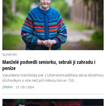
SLOVÁCKO
Manželé podvedli seniorku, sebrali ji zahradu i
peníze
Vykutálený manželský pár z Uherskohradišťska obral důvěřivou
důchodkyni o více než půl milionu korun. Od…
ZPRÁVY
27 / 05 / 2024