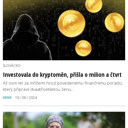
SLOVÁCKO
Investovala do kryptoměn, přišla o milion a čtvrt
Až osm let za mřížemi hrozí povedenému finančnímu poradci,
který připravil dvaatřicetiletou ženu…
KRIMI
18 / 06 / 2024