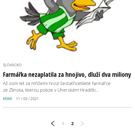
SLOVÁCKO
Farmářka nezaplatila za hnojivo, dluží dva miliony
Až osm let za mřížemi hrozí šestatřicetileté farmářce
ze Zlínska, kterou policie v Uherském Hradišti…
KRIMI
11 / 03 / 2021
2
1