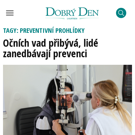
TAGY: PREVENTIVNÍ PROHLÍDKY
Očních vad přibývá, lidé
zanedbávají prevenci