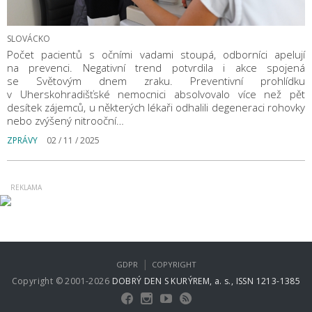
SLOVÁCKO
Počet pacientů s očními vadami stoupá, odborníci apelují
na prevenci. Negativní trend potvrdila i akce spojená
se Světovým dnem zraku. Preventivní prohlídku
v Uherskohradišťské nemocnici absolvovalo více než pět
desítek zájemců, u některých lékaři odhalili degeneraci rohovky
nebo zvýšený nitrooční…
ZPRÁVY
02 / 11 / 2025
|
GDPR
COPYRIGHT
Copyright © 2001-2026
DOBRÝ DEN S KURÝREM, a. s., ISSN 1213-1385