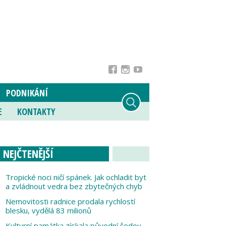
PODNIKÁNÍ
E
KONTAKTY
NEJČTENĚJŠÍ
Tropické noci ničí spánek. Jak ochladit byt
a zvládnout vedra bez zbytečných chyb
Nemovitosti radnice prodala rychlostí
blesku, vydělá 83 milionů
Kulturní památka získala původní šedou