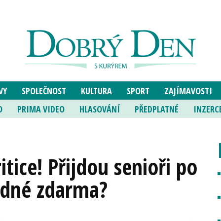
VY
SPOLEČNOST
KULTURA
SPORT
ZAJÍMAVOSTI
O
PRIMA VIDEO
HLASOVÁNÍ
PŘEDPLATNÉ
INZERC
tice! Přijdou senioři po
ízdné zdarma?