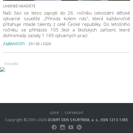
UHERSKÉ HRADIŠTĚ
Naši žáci se letos zapojili do 26. ročníku celostátní dětské
výtvarné soutěže „Příroda kolem nás“, která každoročně
přitahuje mladé talenty z celé České republiky. Do letošního
ročníku se přihlásilo 105 škol a školských zařízení, které
dohromady zaslaly 1 169 výtvarných prací.
ZAJÍMAVOSTI
29 / 05 / 2026
|
GDPR
COPYRIGHT
Copyright © 2001-2026
DOBRÝ DEN S KURÝREM, a. s., ISSN 1213-1385