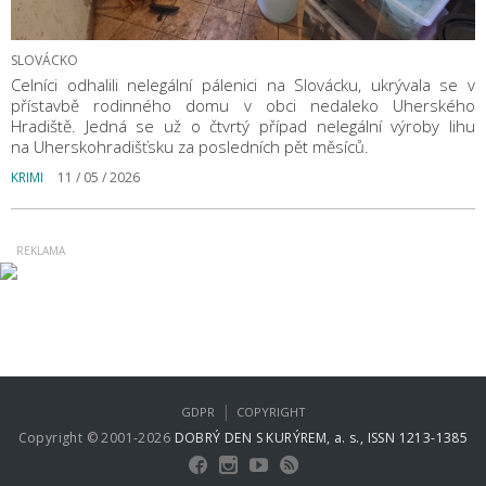
SLOVÁCKO
Celníci odhalili nelegální pálenici na Slovácku, ukrývala se v
přístavbě rodinného domu v obci nedaleko Uherského
Hradiště. Jedná se už o čtvrtý případ nelegální výroby lihu
na Uherskohradišťsku za posledních pět měsíců.
KRIMI
11 / 05 / 2026
|
GDPR
COPYRIGHT
Copyright © 2001-2026
DOBRÝ DEN S KURÝREM, a. s., ISSN 1213-1385