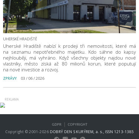
UHERSKÉ HRADIŠTĚ
Uherské Hradiště nabízí k prodeji tři nemovitosti, které má
na seznamu nepotřebného majetku. Kdo sáhne do kapsy
nejhlouběji, má vyhráno. Když všechny objekty najdou nové
vlastníky, město získá až 80 milionů korun, které poputují
na nové investice a rozvoj.
ZPRÁVY
03 / 06 / 2026
|
GDPR
COPYRIGHT
Copyright © 2001-2026
DOBRÝ DEN S KURÝREM, a. s., ISSN 1213-1385