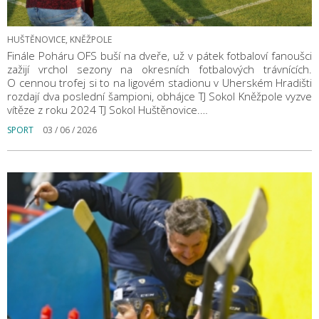
HUŠTĚNOVICE, KNĚŽPOLE
Finále Poháru OFS buší na dveře, už v pátek fotbaloví fanoušci
zažijí vrchol sezony na okresních fotbalových trávnících.
O cennou trofej si to na ligovém stadionu v Uherském Hradišti
rozdají dva poslední šampioni, obhájce TJ Sokol Kněžpole vyzve
vítěze z roku 2024 TJ Sokol Huštěnovice.…
SPORT
03 / 06 / 2026