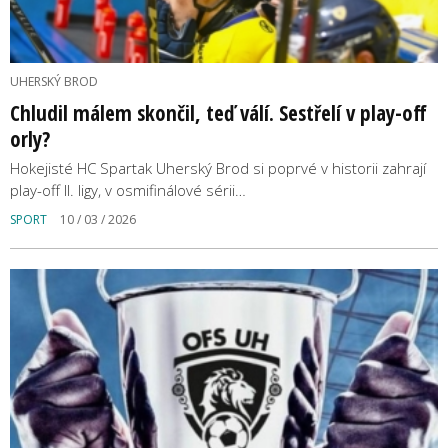
UHERSKÝ BROD
Chludil málem skončil, teď válí. Sestřelí v play-off
orly?
Hokejisté HC Spartak Uherský Brod si poprvé v historii zahrají
play-off II. ligy, v osmifinálové sérii…
SPORT
10 / 03 / 2026