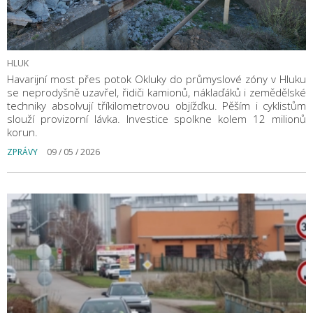
HLUK
Havarijní most přes potok Okluky do průmyslové zóny v Hluku
se neprodyšně uzavřel, řidiči kamionů, náklaďáků i zemědělské
techniky absolvují tříkilometrovou objížďku. Pěším i cyklistům
slouží provizorní lávka. Investice spolkne kolem 12 milionů
korun.
ZPRÁVY
09 / 05 / 2026