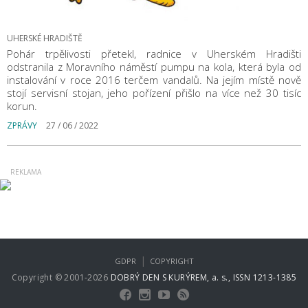
UHERSKÉ HRADIŠTĚ
Pohár trpělivosti přetekl, radnice v Uherském Hradišti
odstranila z Moravního náměstí pumpu na kola, která byla od
instalování v roce 2016 terčem vandalů. Na jejím místě nově
stojí servisní stojan, jeho pořízení přišlo na více než 30 tisíc
korun.
ZPRÁVY
27 / 06 / 2022
|
GDPR
COPYRIGHT
Copyright © 2001-2026
DOBRÝ DEN S KURÝREM, a. s., ISSN 1213-1385