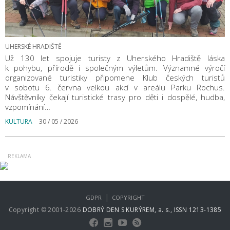
UHERSKÉ HRADIŠTĚ
Už 130 let spojuje turisty z Uherského Hradiště láska
k pohybu, přírodě i společným výletům. Významné výročí
organizované turistiky připomene Klub českých turistů
v sobotu 6. června velkou akcí v areálu Parku Rochus.
Návštěvníky čekají turistické trasy pro děti i dospělé, hudba,
vzpomínání…
KULTURA
30 / 05 / 2026
|
GDPR
COPYRIGHT
Copyright © 2001-2026
DOBRÝ DEN S KURÝREM, a. s., ISSN 1213-1385