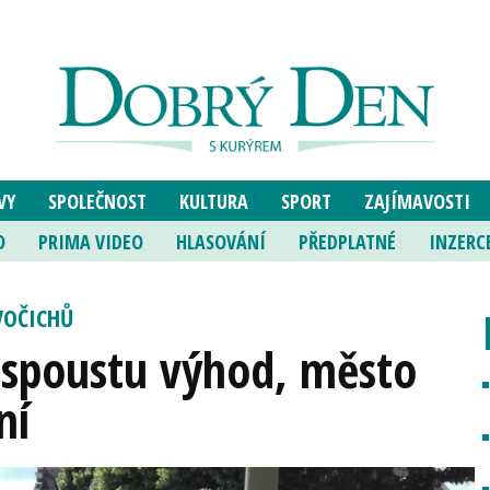
VY
SPOLEČNOST
KULTURA
SPORT
ZAJÍMAVOSTI
O
PRIMA VIDEO
HLASOVÁNÍ
PŘEDPLATNÉ
INZERC
VOČICHŮ
 spoustu výhod, město
ní