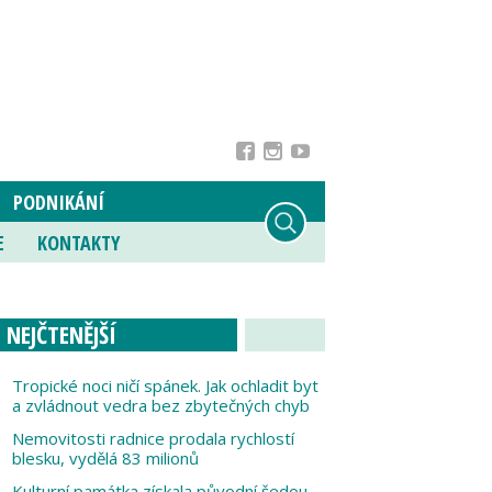
PODNIKÁNÍ
E
KONTAKTY
NEJČTENĚJŠÍ
Tropické noci ničí spánek. Jak ochladit byt
a zvládnout vedra bez zbytečných chyb
Nemovitosti radnice prodala rychlostí
blesku, vydělá 83 milionů
Kulturní památka získala původní šedou