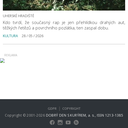
UHERSKÉ HRADIŠTĚ
Kdo tvrdí, že současný rap je jen přehlídkou drahých aut,
těžkých řetězů a povrchního pozlátka, ten zaspal dobu.
KULTURA
28 / 05 / 2026
|
GDPR
COPYRIGHT
Copyright © 2001-2026
DOBRÝ DEN S KURÝREM, a. s., ISSN 1213-1385