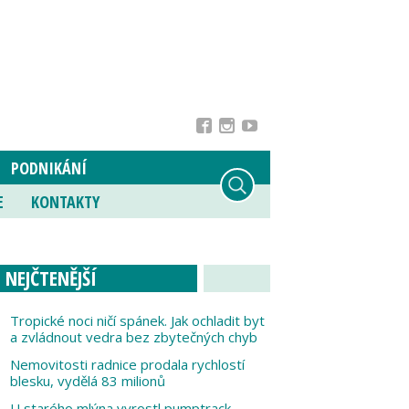
PODNIKÁNÍ
E
KONTAKTY
NEJČTENĚJŠÍ
Tropické noci ničí spánek. Jak ochladit byt
a zvládnout vedra bez zbytečných chyb
Nemovitosti radnice prodala rychlostí
blesku, vydělá 83 milionů
U starého mlýna vyrostl pumptrack,