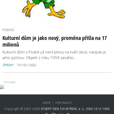
PODOLÍ
Kulturní dům je jako nový, proměna přišla na 17
milionů
Kulturní dům v Podolí už není pihou na tváři obce, naopak je
jeho pýchou. Objekt z roku 1959 zasáhlo…
ZPRÁVY
19 / 03 / 2022
|
GDPR
COPYRIGHT
Copyright © 2001-2026
DOBRÝ DEN S KURÝREM, a. s., ISSN 1213-1385