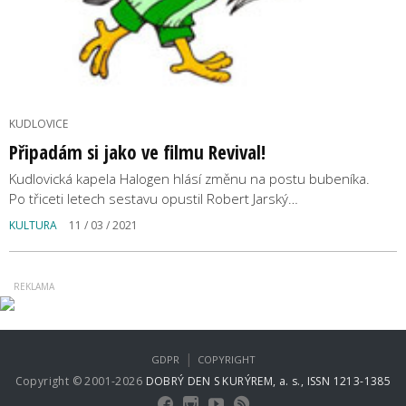
KUDLOVICE
Připadám si jako ve filmu Revival!
Kudlovická kapela Halogen hlásí změnu na postu bubeníka.
Po třiceti letech sestavu opustil Robert Jarský…
KULTURA
11 / 03 / 2021
|
GDPR
COPYRIGHT
Copyright © 2001-2026
DOBRÝ DEN S KURÝREM, a. s., ISSN 1213-1385