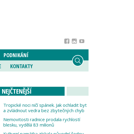
PODNIKÁNÍ
E
KONTAKTY
NEJČTENĚJŠÍ
Tropické noci ničí spánek. Jak ochladit byt
a zvládnout vedra bez zbytečných chyb
Nemovitosti radnice prodala rychlostí
blesku, vydělá 83 milionů
Kulturní památka získala původní šedou