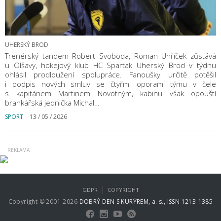
UHERSKÝ BROD
Trenérský tandem Robert Svoboda, Roman Uhříček zůstává
u Olšavy, hokejový klub HC Spartak Uherský Brod v týdnu
ohlásil prodloužení spolupráce. Fanoušky určitě potěšil
i podpis nových smluv se čtyřmi oporami týmu v čele
s kapitánem Martinem Novotným, kabinu však opouští
brankářská jednička Michal…
SPORT
13 / 05 / 2026
|
GDPR
COPYRIGHT
Copyright © 2001-2026
DOBRÝ DEN S KURÝREM, a. s., ISSN 1213-1385