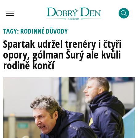
TAGY: RODINNÉ DŮVODY
Spartak udržel trenéry i čtyři
opory, gólman Šurý ale kvůli
rodině končí