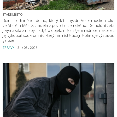
STARÉ MĚSTO
Ruina rodinného domu, který léta hyzdil Velehradskou ulici
ve Starém Městě, zmizela z povrchu zemského. Demoliční četa
ji vymazala z mapy. I když o objekt měla zájem radnice, nakonec
jej vykoupil soukromník, který na místě údajně plánuje výstavbu
garáže.
ZPRÁVY
31 / 05 / 2026