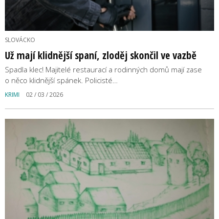
SLOVÁCKO
Už mají klidnější spaní, zloděj skončil ve vazbě
Spadla klec! Majitelé restaurací a rodinných domů mají zase
o něco klidnější spánek. Policisté…
KRIMI
02 / 03 / 2026