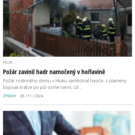
HLUK
Požár zavinil hadr namočený v hořlavině
Požár rodinného domu v Hluku zaměstnal hasiče, s plameny
bojovali krátce po půl osmé ranní. Už…
ZPRÁVY
05 / 11 / 2024