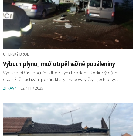
UHERSKÝ BROD
Výbuch plynu, muž utrpěl vážné popáleniny
Výbuch otřásl nočním Uherským Brodem! Rodinný dům
okamžitě zachvátil požár, který likvidovaly čtyři jednotky…
ZPRÁVY
02 / 11 / 2025