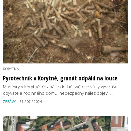
KORYTNÁ
Pyrotechnik v Korytné, granát odpálil na louce
Manévry v Korytné. Granát z druhé světové války vystrašil
obyvatele rodinného domu, nebezpečný nález objevili…
ZPRÁVY
31 / 07 / 2024