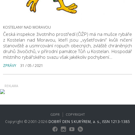
KOSTELANY NAD MORAVOU
Česká inspekce životního prostředí (ČIŽP) má na mušce rybáře
z Kostelan nad Moravou, kteří jsou „vyšetřováni“ kvůli ničení
stanoviště a usmrcování ropuch obecných, zvláště chráněných
druhů živočichů, v přírodní památce Tůň u Kostelan. Hospodář
místního rybářského svazu však jakékoliv pochybení…
ZPRÁVY
31 / 05 / 2021
|
GDPR
COPYRIGHT
Copyright © 2001-2026
DOBRÝ DEN S KURÝREM, a. s., ISSN 1213-1385