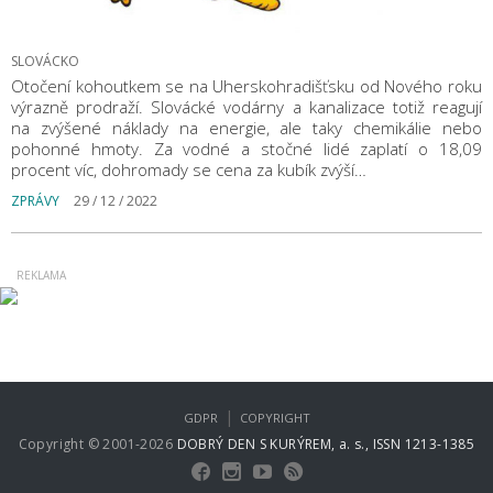
SLOVÁCKO
Otočení kohoutkem se na Uherskohradišťsku od Nového roku
výrazně prodraží. Slovácké vodárny a kanalizace totiž reagují
na zvýšené náklady na energie, ale taky chemikálie nebo
pohonné hmoty. Za vodné a stočné lidé zaplatí o 18,09
procent víc, dohromady se cena za kubík zvýší…
ZPRÁVY
29 / 12 / 2022
|
GDPR
COPYRIGHT
Copyright © 2001-2026
DOBRÝ DEN S KURÝREM, a. s., ISSN 1213-1385